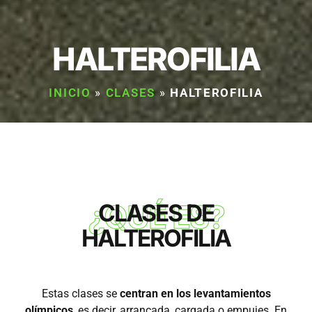
HALTEROFILIA
INICIO
»
CLASES
»
HALTEROFILIA
¿QUÉ ES?
CLASES DE
HALTEROFILIA
Estas clases se
centran en los levantamientos
olímpicos
, es decir, arrancada, cargada o empujes. En